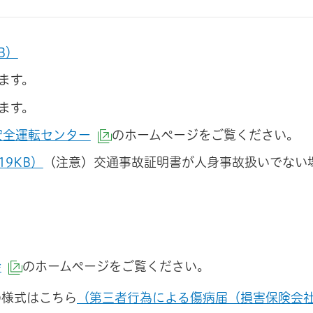
B）
ます。
ます。
安全運転センター
のホームページをご覧ください。
（外部サイトへリンク）
9KB）
（注意）交通事故証明書が人身事故扱いでない
会
のホームページをご覧ください。
（外部サイトへリンク）
の様式はこちら
（第三者行為による傷病届（損害保険会