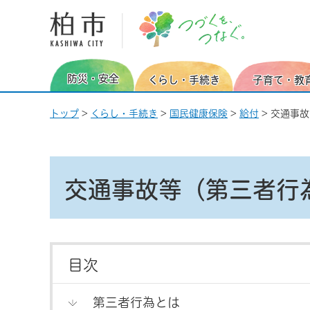
柏市 つづくを、つなぐ。
防災・安全
くらし・手続き
子育て・教
トップ
>
くらし・手続き
>
国民健康保険
>
給付
> 交通事
交通事故等（第三者行
目次
第三者行為とは