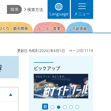
検索方法
Language
メニュー
づくり・都市開発
しごと・産業
市政情報
更新日
令和8(2026)年4月1日
ページID
1119
き
ピックアップ