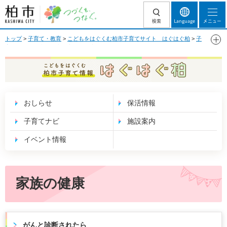
柏市 つづくを、
検索
Language
メニュー
つなぐ。
トップ
>
子育て・教育
>
こどもをはぐくむ柏市子育てサイト はぐはぐ柏
>
子
育てナビ
>
医療・健康
> 家族の健康
こどもをはぐくむ 柏市子育て情報 はぐはぐ
柏
おしらせ
保活情報
子育てナビ
施設案内
イベント情報
家族の健康
がんと診断されたら