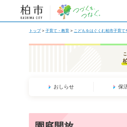
柏市 つづくを、つなぐ。
トップ
>
子育て・教育
>
こどもをはぐくむ柏市子育て
こ
おしらせ
保
園庭開放