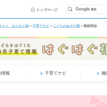
トップ
ページ
サイト はぐはぐ柏
>
子育てナビ
>
こどものあそび場
> 園庭開放
どもをはぐくむ 柏市子育て情報 はぐはぐ柏
活情報
子育てナビ
施