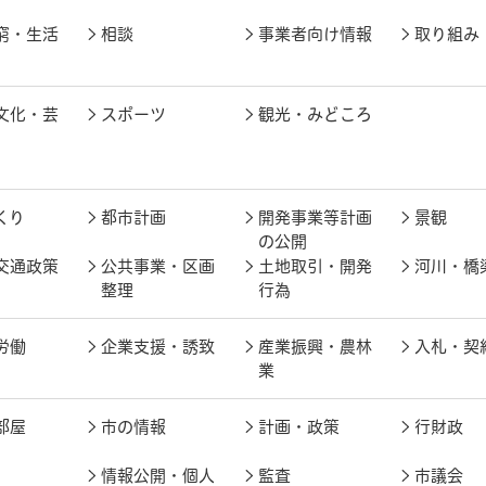
窮・生活
相談
事業者向け情報
取り組み
文化・芸
スポーツ
観光・みどころ
くり
都市計画
開発事業等計画
景観
の公開
交通政策
公共事業・区画
土地取引・開発
河川・橋
整理
行為
労働
企業支援・誘致
産業振興・農林
入札・契
業
部屋
市の情報
計画・政策
行財政
情報公開・個人
監査
市議会