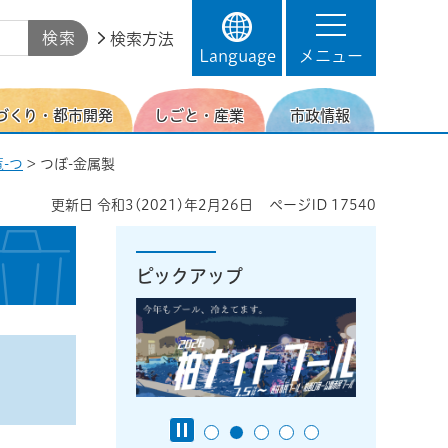
検索方法
Language
メニュー
づくり・都市開発
しごと・産業
市政情報
-つ
> つぼ-金属製
更新日
令和3(2021)年2月26日
ページID
17540
ピックアップ