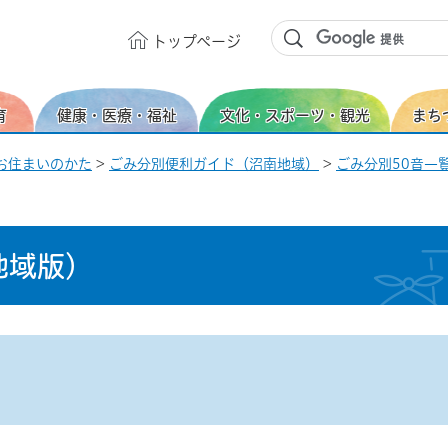
トップ
ページ
育
健康・医療・福祉
文化・スポーツ・観光
まち
お住まいのかた
>
ごみ分別便利ガイド（沼南地域）
>
ごみ分別50音一覧
地域版）