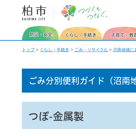
柏市 つづくを、つなぐ。
防災・安全
くらし・手続き
子育て・教
トップ
>
くらし・手続き
>
ごみ・リサイクル
>
沼南地域に
ごみ分別便利ガイド
（沼南
つぼ-金属製