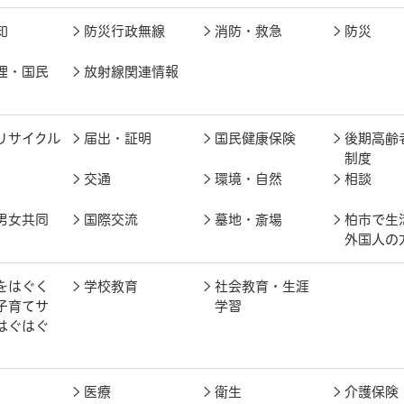
知
防災行政無線
消防・救急
防災
理・国民
放射線関連情報
リサイクル
届出・証明
国民健康保険
後期高齢
制度
交通
環境・自然
相談
男女共同
国際交流
墓地・斎場
柏市で生
外国人の
をはぐく
学校教育
社会教育・生涯
子育てサ
学習
はぐはぐ
医療
衛生
介護保険