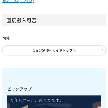
粗大ごみ(1つ1点)
直接搬入可否
可能
ごみ分別便利ガイドトップへ
ピックアップ