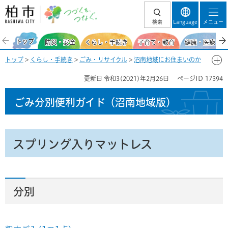
柏市 つづくを、
検索
Language
メニュー
つなぐ。
トップ
防災・安全
くらし・手続き
子育て・教育
健康・医療・福
トップ
>
くらし・手続き
>
ごみ・リサイクル
>
沼南地域にお住まいのか
た
>
ごみ分別便利ガイド（沼南地域）
>
ごみ分別50音一覧-す
> スプリ
更新日
令和3(2021)年2月26日
ページID
17394
ング入りマットレス
ごみ分別便利ガイド
（沼南地域版）
スプリング入りマットレス
分別