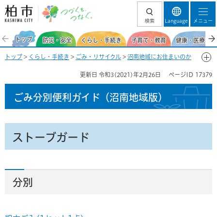
柏市 つづくを、
検索
Language
メニュー
つなぐ。
トップ
防災・安全
くらし・手続き
子育て・教育
健康・医療・福
トップ
>
くらし・手続き
>
ごみ・リサイクル
>
沼南地域にお住まいのか
た
>
ごみ分別便利ガイド（沼南地域）
>
ごみ分別50音一覧-す
> ストー
更新日
令和3(2021)年2月26日
ページID
17379
ブガード
ごみ分別便利ガイド
（沼南地域版）
ストーブガード
分別