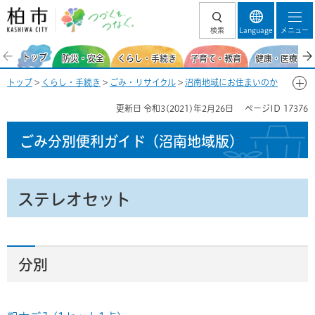
柏市 つづくを、
検索
Language
メニュー
つなぐ。
トップ
防災・安全
くらし・手続き
子育て・教育
健康・医療・福
トップ
>
くらし・手続き
>
ごみ・リサイクル
>
沼南地域にお住まいのか
た
>
ごみ分別便利ガイド（沼南地域）
>
ごみ分別50音一覧-す
> ステレ
更新日
令和3(2021)年2月26日
ページID
17376
オセット
ごみ分別便利ガイド
（沼南地域版）
ステレオセット
分別