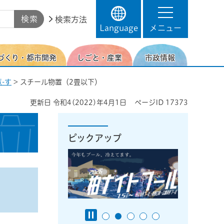
検索方法
Language
メニュー
づくり・都市開発
しごと・産業
市政情報
-す
> スチール物置（2畳以下）
更新日
令和4(2022)年4月1日
ページID
17373
ピックアップ