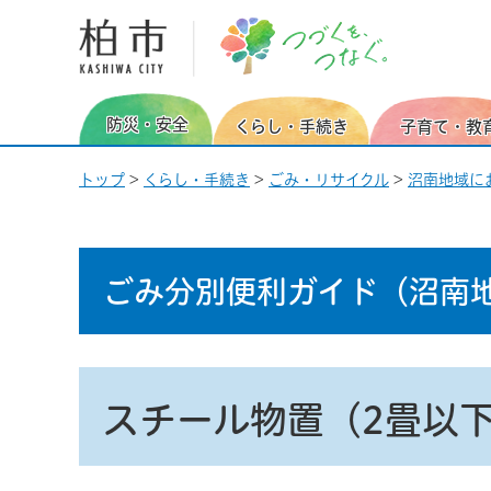
柏市 つづくを、つなぐ。
防災・安全
くらし・手続き
子育て・教
トップ
>
くらし・手続き
>
ごみ・リサイクル
>
沼南地域に
ごみ分別便利ガイド
（沼南
スチール物置（2畳以