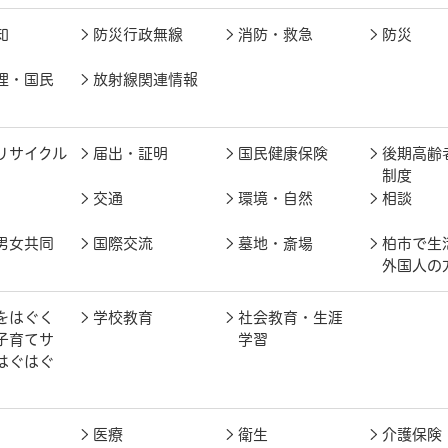
知
防災行政無線
消防・救急
防災
理・国民
放射線関連情報
リサイクル
届出・証明
国民健康保険
後期高齢
制度
交通
環境・自然
相談
男女共同
国際交流
墓地・斎場
柏市で生
外国人の
をはぐく
学校教育
社会教育・生涯
子育てサ
学習
はぐはぐ
医療
衛生
介護保険