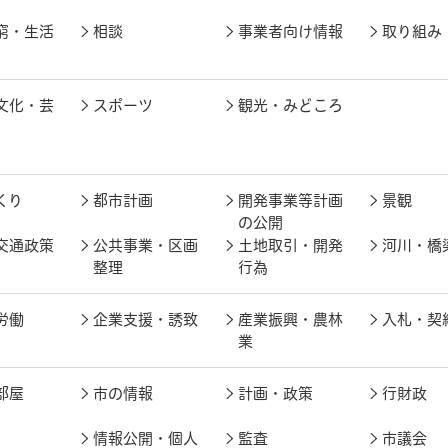
窮・生活
相談
事業者向け情報
取り組み
文化・芸
スポーツ
観光・みどころ
くり
都市計画
開発事業等計画
景観
の公開
交通政策
公共事業・区画
土地取引・開発
河川・橋
整理
行為
労働
企業支援・誘致
産業振興・農林
入札・契
業
部屋
市の情報
計画・政策
行財政
情報公開・個人
監査
市議会