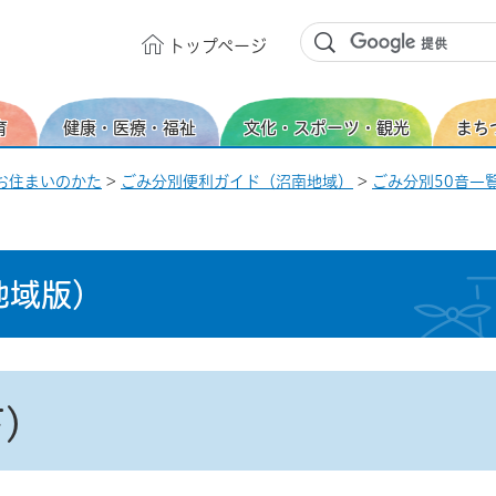
トップ
ページ
育
健康・医療・福祉
文化・スポーツ・観光
まち
お住まいのかた
>
ごみ分別便利ガイド（沼南地域）
>
ごみ分別50音一覧
地域版）
下）