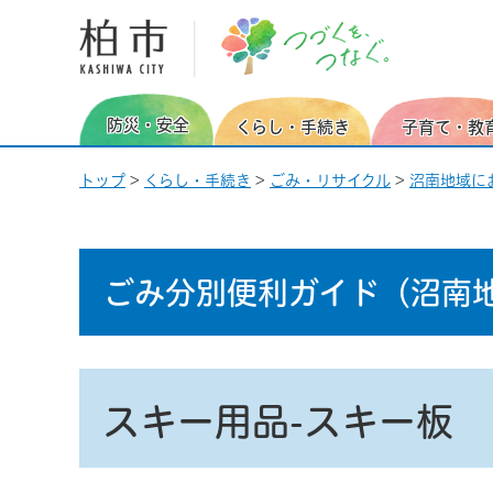
柏市 つづくを、つなぐ。
防災・安全
くらし・手続き
子育て・教
トップ
>
くらし・手続き
>
ごみ・リサイクル
>
沼南地域に
ごみ分別便利ガイド
（沼南
スキー用品-スキー板