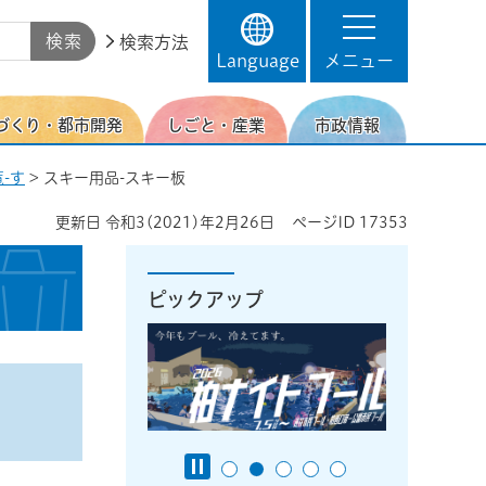
検索方法
Language
メニュー
づくり・都市開発
しごと・産業
市政情報
-す
> スキー用品-スキー板
更新日
令和3(2021)年2月26日
ページID
17353
ピックアップ