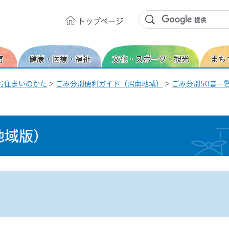
トップ
ページ
育
健康・医療・福祉
文化・スポーツ・観光
まち
お住まいのかた
>
ごみ分別便利ガイド（沼南地域）
>
ごみ分別50音一覧
地域版）