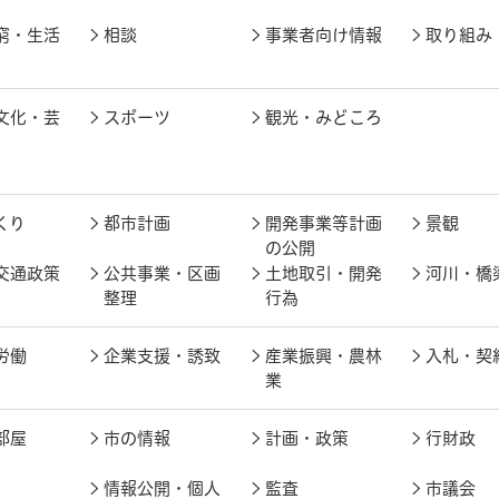
窮・生活
相談
事業者向け情報
取り組み
文化・芸
スポーツ
観光・みどころ
くり
都市計画
開発事業等計画
景観
の公開
交通政策
公共事業・区画
土地取引・開発
河川・橋
整理
行為
労働
企業支援・誘致
産業振興・農林
入札・契
業
部屋
市の情報
計画・政策
行財政
情報公開・個人
監査
市議会