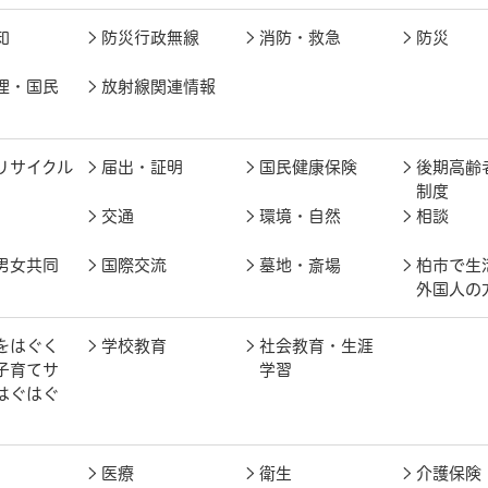
知
防災行政無線
消防・救急
防災
理・国民
放射線関連情報
リサイクル
届出・証明
国民健康保険
後期高齢
制度
交通
環境・自然
相談
男女共同
国際交流
墓地・斎場
柏市で生
外国人の
をはぐく
学校教育
社会教育・生涯
子育てサ
学習
はぐはぐ
医療
衛生
介護保険