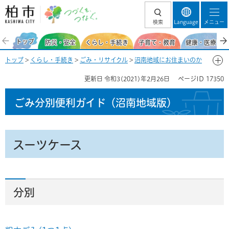
柏市 つづくを、
検索
Language
メニュー
つなぐ。
トップ
防災・安全
くらし・手続き
子育て・教育
健康・医療・福
トップ
>
くらし・手続き
>
ごみ・リサイクル
>
沼南地域にお住まいのか
た
>
ごみ分別便利ガイド（沼南地域）
>
ごみ分別50音一覧-す
> スーツ
更新日
令和3(2021)年2月26日
ページID
17350
ケース
ごみ分別便利ガイド
（沼南地域版）
スーツケース
分別