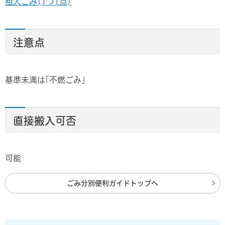
粗大ごみ(1つ1点)
注意点
基準未満は｢不燃ごみ｣
直接搬入可否
可能
ごみ分別便利ガイドトップへ