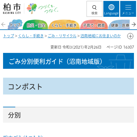
柏市 つづくを、
検索
Language
メニュー
つなぐ。
トップ
防災・安全
くらし・手続き
子育て・教育
健康・医療・福
トップ
>
くらし・手続き
>
ごみ・リサイクル
>
沼南地域にお住まいのか
た
>
ごみ分別便利ガイド（沼南地域）
>
ごみ分別50音一覧-こ
> コンポ
更新日
令和3(2021)年2月26日
ページID
16307
スト
ごみ分別便利ガイド
（沼南地域版）
コンポスト
分別