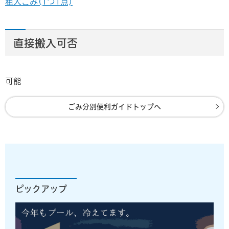
粗大ごみ(1つ1点)
直接搬入可否
可能
ごみ分別便利ガイドトップへ
ピックアップ