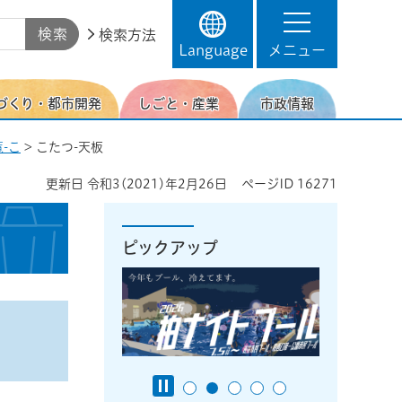
検索方法
Language
メニュー
づくり・都市開発
しごと・産業
市政情報
-こ
> こたつ-天板
更新日
令和3(2021)年2月26日
ページID
16271
ピックアップ