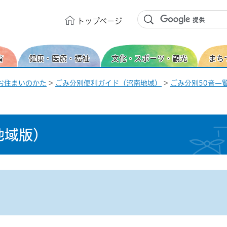
トップ
ページ
育
健康・医療・福祉
文化・スポーツ・観光
まち
お住まいのかた
>
ごみ分別便利ガイド（沼南地域）
>
ごみ分別50音一覧
地域版）