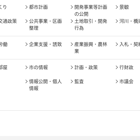
くり
都市計画
開発事業等計画
景観
の公開
交通政策
公共事業・区画
土地取引・開発
河川・橋
整理
行為
労働
企業支援・誘致
産業振興・農林
入札・契
業
部屋
市の情報
計画・政策
行財政
情報公開・個人
監査
市議会
情報