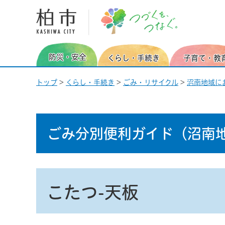
柏市 つづくを、つなぐ。
防災・安全
くらし・手続き
子育て・教
トップ
>
くらし・手続き
>
ごみ・リサイクル
>
沼南地域に
ごみ分別便利ガイド
（沼南
こたつ-天板