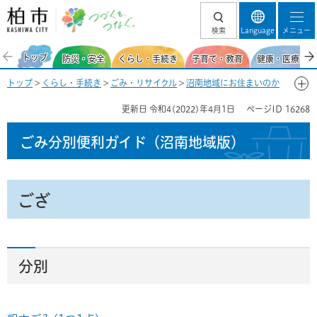
柏市 つづくを、
検索
Language
メニュー
つなぐ。
トップ
防災・安全
くらし・手続き
子育て・教育
健康・医療・福
トップ
>
くらし・手続き
>
ごみ・リサイクル
>
沼南地域にお住まいのか
た
>
ごみ分別便利ガイド（沼南地域）
>
ごみ分別50音一覧-こ
> ござ
更新日
令和4(2022)年4月1日
ページID
16268
ごみ分別便利ガイド
（沼南地域版）
ござ
分別