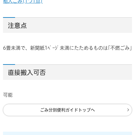
粗大ごみ(1つ1点)
注意点
6畳未満で、新聞紙1ﾍﾟｰｼﾞ未満にたためるものは｢不燃ごみ｣
直接搬入可否
可能
ごみ分別便利ガイドトップへ