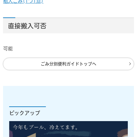
粗大ごみ(1つ1点)
直接搬入可否
可能
ごみ分別便利ガイドトップへ
ピックアップ