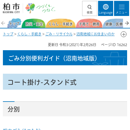
柏市 つづくを、
検索
Language
メニュー
つなぐ。
トップ
防災・安全
くらし・手続き
子育て・教育
健康・医療・福
トップ
>
くらし・手続き
>
ごみ・リサイクル
>
沼南地域にお住まいのか
た
>
ごみ分別便利ガイド（沼南地域）
>
ごみ分別50音一覧-こ
> コート
更新日
令和3(2021)年2月26日
ページID
16262
掛け-スタンド式
ごみ分別便利ガイド
（沼南地域版）
コート掛け-スタンド式
分別