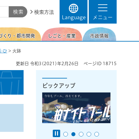
検索方法
Language
メニュー
づくり・都市開発
しごと・産業
市政情報
-ひ
> 火鉢
更新日
令和3(2021)年2月26日
ページID
18715
ピックアップ