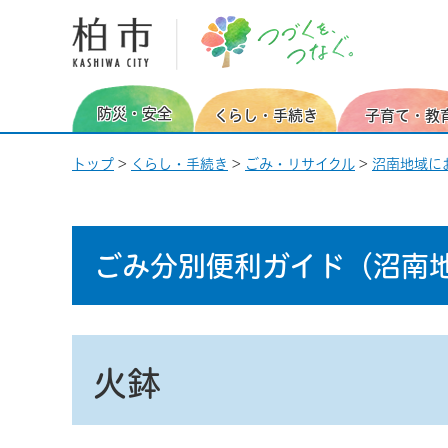
柏市 つづくを、つなぐ。
防災・安全
くらし・手続き
子育て・教
トップ
>
くらし・手続き
>
ごみ・リサイクル
>
沼南地域に
ごみ分別便利ガイド
（沼南
火鉢