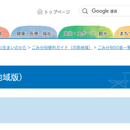
トップ
ページ
育
健康・医療・福祉
文化・スポーツ・観光
まち
お住まいのかた
>
ごみ分別便利ガイド（沼南地域）
>
ごみ分別50音一覧
地域版）