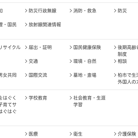
知
防災行政無線
消防・救急
防災
理・国民
放射線関連情報
リサイクル
届出・証明
国民健康保険
後期高齢
制度
交通
環境・自然
相談
男女共同
国際交流
墓地・斎場
柏市で生
外国人の
をはぐく
学校教育
社会教育・生涯
子育てサ
学習
はぐはぐ
医療
衛生
介護保険