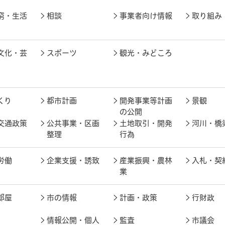
窮・生活
相談
事業者向け情報
取り組み
文化・芸
スポーツ
観光・みどころ
くり
都市計画
開発事業等計画
景観
の公開
交通政策
公共事業・区画
土地取引・開発
河川・橋
整理
行為
労働
企業支援・誘致
産業振興・農林
入札・契
業
部屋
市の情報
計画・政策
行財政
情報公開・個人
監査
市議会