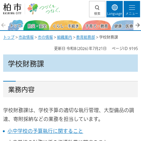
柏市 つづくを、
検索
Language
メニュー
つなぐ。
トップ
防災・安全
くらし・手続き
子育て・教育
健康・医療・福
トップ
>
市政情報
>
市の情報
>
組織案内
>
教育総務部
> 学校財務課
更新日
令和8(2026)年7月21日
ページID
9195
学校財務課
業務内容
学校財務課は、学校予算の適切な執行管理、大型備品の調
達、寄附採納などの業務を担当しています。
小中学校の予算執行に関すること