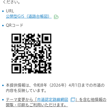
ください。
URL
公開型GIS（道路台帳図）
（外部サイトへリンク）
QRコード
本提供情報は、令和8年（2026年）4月1日までの市道の
内容を反映しています。
テーマ変更から「
市道認定路線網図
」を含む他情報の
（別ウインドウで
閲覧・印刷もご利用いただけます。