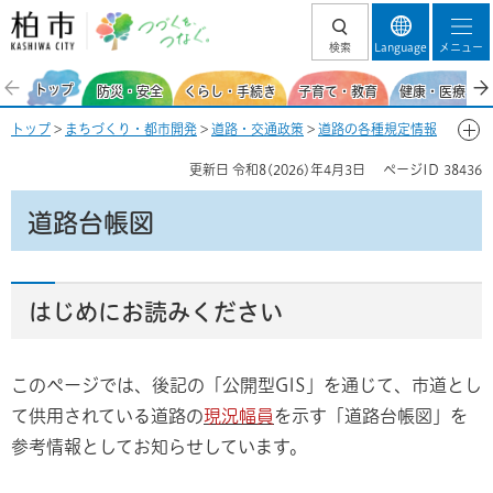
柏市 つづくを、
検索
Language
メニュー
つなぐ。
トップ
防災・安全
くらし・手続き
子育て・教育
健康・医療・福
トップ
>
まちづくり・都市開発
>
道路・交通政策
>
道路の各種規定情報
> 道路台帳図（現況幅員図）
更新日
令和8(2026)年4月3日
ページID
38436
道路台帳図
はじめにお読みください
このページでは、後記の「公開型GIS」を通じて、市道とし
て供用されている道路の
現況幅員
を示す「道路台帳図」を
参考情報としてお知らせしています。