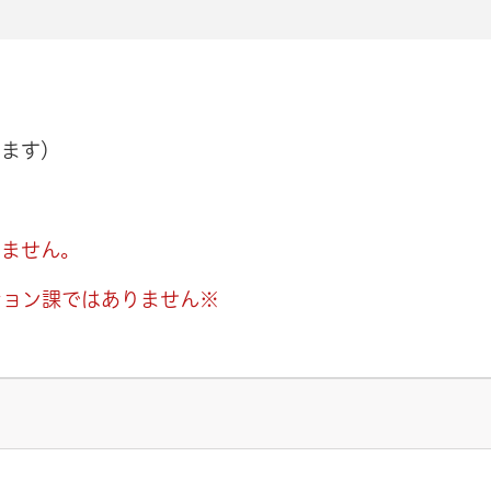
します）
きません。
ション課ではありません※