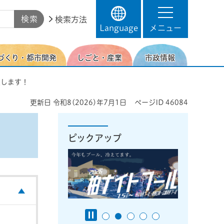
検索方法
Language
メニュー
づくり・都市開発
しごと・産業
市政情報
集します！
更新日
令和8(2026)年7月1日
ページID
46084
ピックアップ