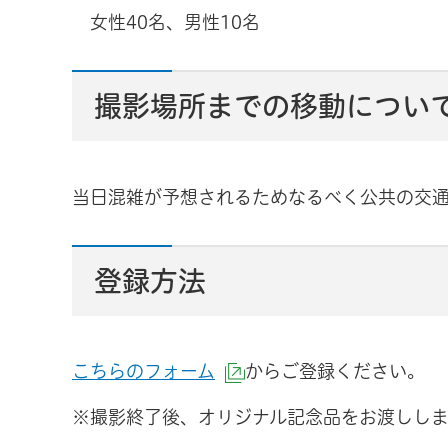
女性40名、男性10名
撮影場所までの移動につい
当日混雑が予想されるためなるべく公共の交
登録方法
こちらのフォーム
からご登録
ください。
（外部サイトへリンク）
※撮影終了後、オリジナル記念品をお渡ししま