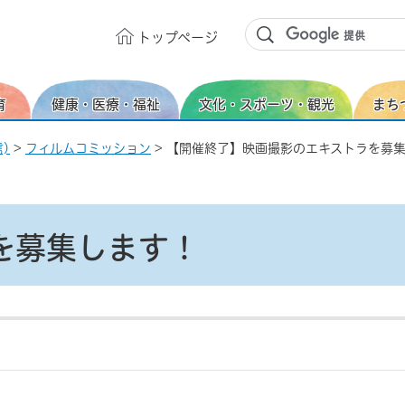
トップ
ページ
育
健康・医療・福祉
文化・スポーツ・観光
まち
)
>
フィルムコミッション
> 【開催終了】映画撮影のエキストラを募
を募集します！