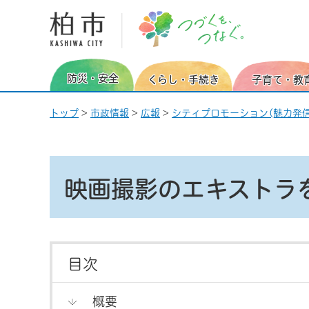
柏市 つづくを、つなぐ。
防災・安全
くらし・手続き
子育て・教
トップ
>
市政情報
>
広報
>
シティプロモーション(魅力発信
映画撮影のエキストラ
目次
概要