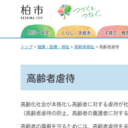
柏市 つづくを、つなぐ。
防災・安全
くらし・手続き
子育て・教
トップ
>
健康・医療・福祉
>
高齢者福祉
> 高齢者虐待
高齢者虐待
高齢化社会が本格化し高齢者に対する虐待が社
（高齢者虐待の防止、高齢者の養護者に対す
高齢者の尊厳を守るためには、高齢者虐待を