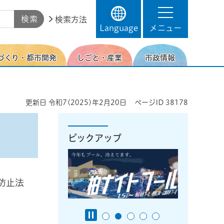
検索方法
Language
メニュー
づくり・都市開発
しごと・産業
市政情報
更新日
令和7(2025)年2月20日
ページID
38178
ピックアップ
防止法