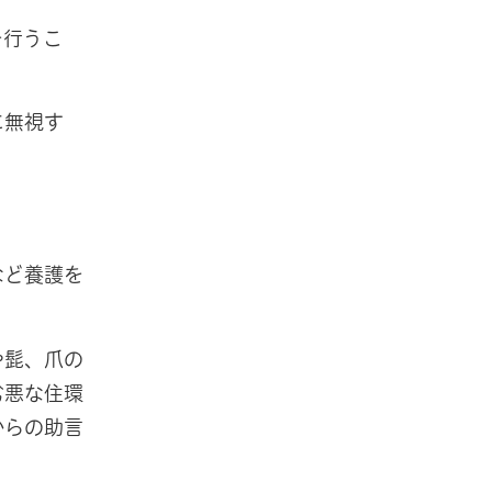
を行うこ
に無視す
など養護を
や髭、爪の
劣悪な住環
からの助言