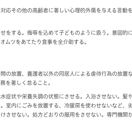
な対応その他の高齢者に著しい心理的外傷を与える言動
らせをする。侮辱を込めて子どものように扱う。意図的
オムツをあてたり食事を全介助する。
時間の放置、養護者以外の同居人による虐待行為の放置
義務を著しく怠ること。
脱水症状や栄養失調の状態にさせる。入浴させない。髪
る。室内にごみを放置する、冷暖房を使わせないなど、
受けさせない。処方どおりの服用をさせない。専門機関