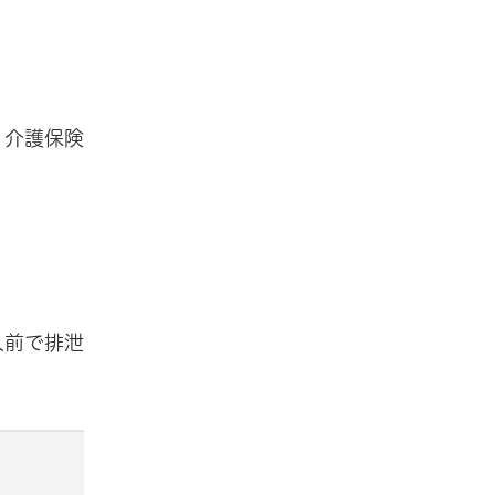
、介護保険
人前で排泄