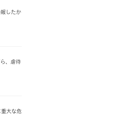
通報したか
がら、虐待
に重大な危