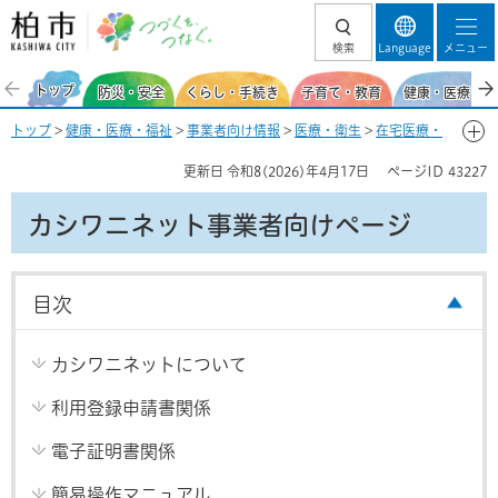
柏市 つづくを、
検索
Language
メニュー
つなぐ。
トップ
防災・安全
くらし・手続き
子育て・教育
健康・医療・福
トップ
>
健康・医療・福祉
>
事業者向け情報
>
医療・衛生
>
在宅医療・
介護連携
> カシワニネット事業者向けページ
更新日
令和8(2026)年4月17日
ページID
43227
カシワニネット事業者向けページ
目次
カシワニネットについて
利用登録申請書関係
電子証明書関係
簡易操作マニュアル