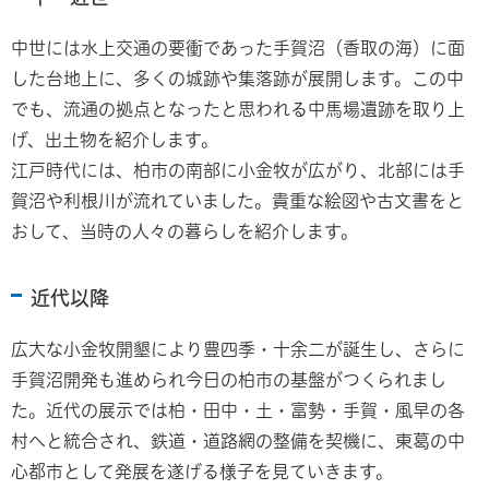
中世には水上交通の要衝であった手賀沼（香取の海）に面
した台地上に、多くの城跡や集落跡が展開します。この中
でも、流通の拠点となったと思われる中馬場遺跡を取り上
げ、出土物を紹介します。
江戸時代には、柏市の南部に小金牧が広がり、北部には手
賀沼や利根川が流れていました。貴重な絵図や古文書をと
おして、当時の人々の暮らしを紹介します。
近代以降
広大な小金牧開墾により豊四季・十余二が誕生し、さらに
手賀沼開発も進められ今日の柏市の基盤がつくられまし
た。近代の展示では柏・田中・土・富勢・手賀・風早の各
村へと統合され、鉄道・道路網の整備を契機に、東葛の中
心都市として発展を遂げる様子を見ていきます。