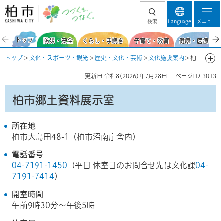
柏市 つづくを、
検索
Language
メニュー
つなぐ。
トップ
防災・安全
くらし・手続き
子育て・教育
健康・医療・福
トップ
>
文化・スポーツ・観光
>
歴史・文化・芸術
>
文化施設案内
> 柏
市郷土資料展示室
更新日
令和8(2026)年7月28日
ページID
3013
柏市郷土資料展示室
所在地
柏市大島田48-1（柏市沼南庁舎内）
電話番号
04-7191-1450
（平日 休室日のお問合せ先は文化課
04-
7191-7414
）
開室時間
午前9時30分～午後5時