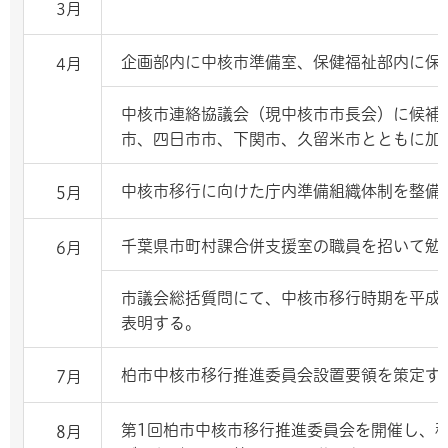
3月
企画部内に中核市準備室、保健福祉部内に保
4月
中核市連絡協議会（現中核市市長会）に候補
市、四日市市、下関市、久留米市とともに加
中核市移行に向けた庁内準備組織体制を整備
5月
千葉県市町村課合併支援室の職員を招いて勉
6月
市議会総括質問にて、中核市移行時期を平成2
表明する。
柏市中核市移行推進委員会設置要領を策定す
7月
第1回柏市中核市移行推進委員会を開催し、
8月