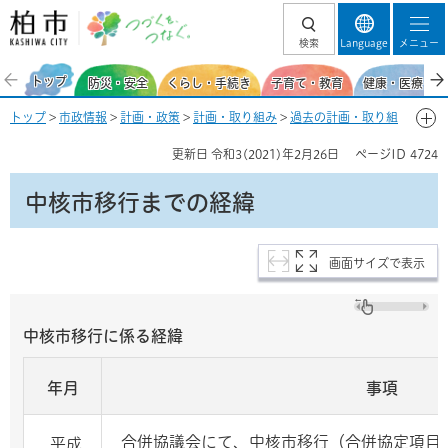
柏市 つづくを、
検索
Language
メニュー
つなぐ。
トップ
防災・安全
くらし・手続き
子育て・教育
健康・医療・福
トップ
>
市政情報
>
計画・政策
>
計画・取り組み
>
過去の計画・取り組
み
>
中核市への移行
> 中核市移行までの経緯
更新日
令和3(2021)年2月26日
ページID
4724
中核市移行までの経緯
画面サイズで表示
中核市移行に係る経緯
年月
事項
合併協議会にて、中核市移行（合併協定項目
平成