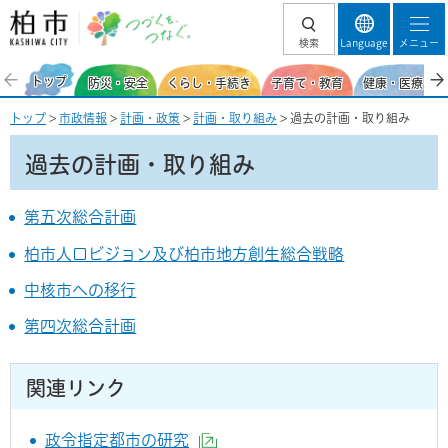
柏市 つづくを、
検索
Language
メニュー
つなぐ。
トップ
防災・安全
くらし・手続き
子育て・教育
健康・医療・福
トップ
>
市政情報
>
計画・政策
>
計画・取り組み
> 過去の計画・取り組み
過去の計画・取り組み
第五次総合計画
柏市人口ビジョン及び柏市地方創生総合戦略
中核市への移行
第四次総合計画
関連リンク
政令指定都市の研究
（外部サイトへリンク）