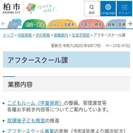
柏市 つづくを、
検索
Language
メニュー
つなぐ。
トップ
防災・安全
くらし・手続き
子育て・教育
健康・医療・福
トップ
>
市政情報
>
市の情報
>
組織案内
>
生涯学習部
> アフタースクール課
更新日
令和7(2025)年9月17日
ページID
9152
アフタースクール課
業務内容
こどもルーム（学童保育）
の整備、管理運営等
各種お手続き内容等についてご案内しています。
放課後子ども教室
の推進
アフタースクール事業
の実施（令和8年度より順次拡大）