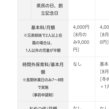
県民の日、創
立記念日
4,000円
4,0
基本料/
月額
[8月の
[8月
※兄弟姉妹で2人以上在
み9,000
0円]
籍の場合は、
円]
1人以外の児童が半額
なし
基本
時間外保育料/基本月
[8月
額
[冬
※長期休業日のみ7～8時
＋1
で実施
（事前申請制）
なし
なし
おやつ代/
月額