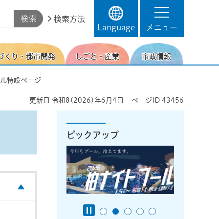
検索方法
Language
メニュー
づくり・都市開発
しごと・産業
市政情報
ール特設ページ
更新日
令和8(2026)年6月4日
ページID
43456
ピックアップ