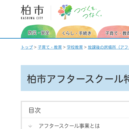
柏市 つづくを、つなぐ。
防災・安全
くらし・手続き
子育て・教
トップ
>
子育て・教育
>
学校教育
>
放課後の居場所（アフ
柏市アフタースクール
目次
アフタースクール事業とは