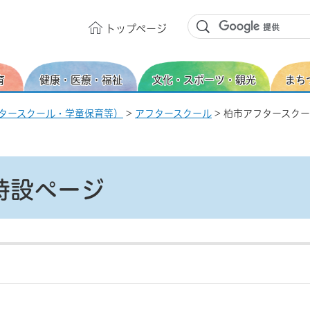
トップ
ページ
育
健康・医療・福祉
文化・スポーツ・観光
まち
タースクール・学童保育等）
>
アフタースクール
> 柏市アフタースク
特設ページ