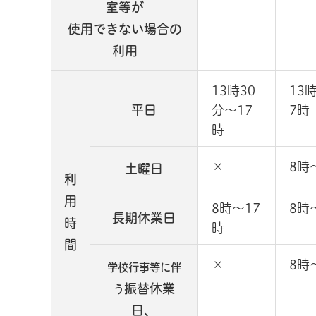
室等が
使用できない場合の
利用
13時30
13
平日
分～17
7時
時
×
8時
土曜日
利
用
8時～17
8時
長期休業日
時
時
間
×
8時
学校行事等に伴
振替休業
う
日、