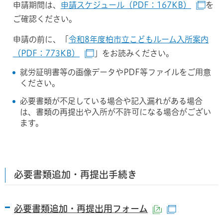
申請期間は、
申請スケジュール（PDF：167KB）
を
（別
ご確認ください。
申請の前に、「
令和8年度柏市立こどもルーム入所案内
（PDF：773KB）
」をお読みください。
（別ウインドウで開きます）
就労証明書等の画像データやPDF等ファイルをご用意
ください。
必要書類が不足している場合や記入漏れがある場合
は、書類の再提出や入所が不許可になる場合がござい
ます。
必要書類追加・再提出手続き
必要書類追加・再提出用フォーム
（外部サイト
（別ウイン