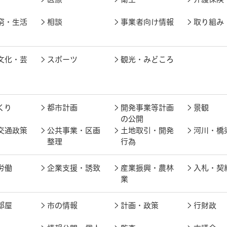
窮・生活
相談
事業者向け情報
取り組み
文化・芸
スポーツ
観光・みどころ
くり
都市計画
開発事業等計画
景観
の公開
交通政策
公共事業・区画
土地取引・開発
河川・橋
整理
行為
労働
企業支援・誘致
産業振興・農林
入札・契
業
部屋
市の情報
計画・政策
行財政