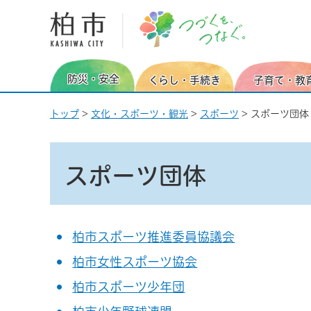
柏市 つづくを、つなぐ。
防災・安全
くらし・手続き
子育て・教
トップ
>
文化・スポーツ・観光
>
スポーツ
> スポーツ団体
スポーツ団体
柏市スポーツ推進委員協議会
柏市女性スポーツ協会
柏市スポーツ少年団