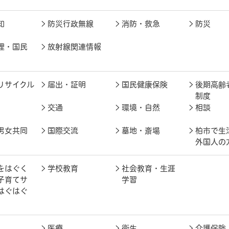
知
防災行政無線
消防・救急
防災
理・国民
放射線関連情報
リサイクル
届出・証明
国民健康保険
後期高齢
制度
交通
環境・自然
相談
男女共同
国際交流
墓地・斎場
柏市で生
外国人の
をはぐく
学校教育
社会教育・生涯
子育てサ
学習
はぐはぐ
医療
衛生
介護保険