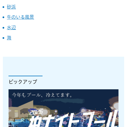
砂浜
牛のいる風景
水辺
海
ピックアップ