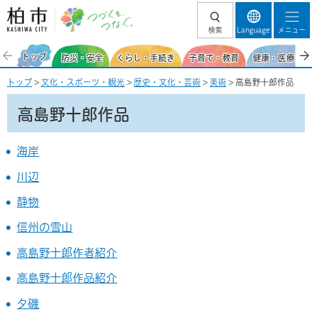
柏市 つづくを、
検索
Language
メニュー
つなぐ。
トップ
防災・安全
くらし・手続き
子育て・教育
健康・医療・福
トップ
>
文化・スポーツ・観光
>
歴史・文化・芸術
>
美術
> 高島野十郎作品
高島野十郎作品
海岸
川辺
静物
信州の雪山
高島野十郎作者紹介
高島野十郎作品紹介
夕磯