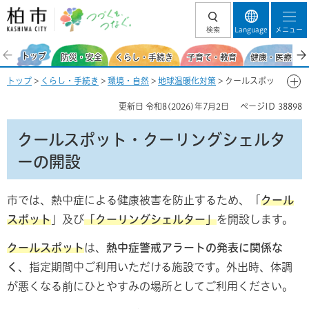
柏市 つづくを、
検索
Language
メニュー
つなぐ。
トップ
防災・安全
くらし・手続き
子育て・教育
健康・医療・福
トップ
>
くらし・手続き
>
環境・自然
>
地球温暖化対策
> クールスポッ
ト・クーリングシェルターの開設
更新日
令和8(2026)年7月2日
ページID
38898
クールスポット・クーリングシェルタ
ーの開設
市では、熱中症による健康被害を防止するため、「
クール
スポット
」及び
「クーリングシェルター」
を開設します。
クールスポット
は、
熱中症警戒アラートの発表に関係な
く
、指定期間中ご利用いただける施設です。外出時、体調
が悪くなる前にひとやすみの場所としてご利用ください。