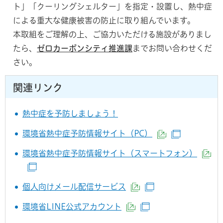
ト」「クーリングシェルター」を指定・設置し、熱中症
による重大な健康被害の防止に取り組んでいます。
本取組をご理解の上、ご協力いただける施設がありまし
たら、
ゼロカーボンシティ推進課
までお問い合わせくだ
さい。
関連リンク
熱中症を予防しましょう！
環境省熱中症予防情報サイト（PC）
（外部サイトへ
（別ウイン
環境省熱中症予防情報サイト（スマートフォン）
（
（別ウインドウで開きます）
個人向けメール配信サービス
（外部サイトへリンク
（別ウインドウで
環境省LINE公式アカウント
（外部サイトへリンク）
（別ウインドウで開