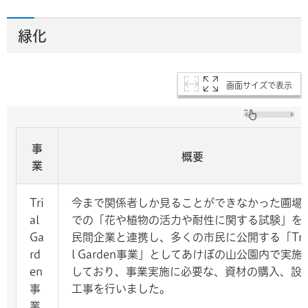
緑化
画面サイズで表示
事
概要
業
Tri
今まで関係者しか見ることができなかった圃場
al
での「花や植物の活力や耐性に関する試験」を
Ga
民間企業と連携し、多くの市民に公開する「Tri
rd
l Garden事業」としてあけぼの山公園内で実施
en
しており、事業実施に必要な、資材の購入、設
事
工事を行いました。
業