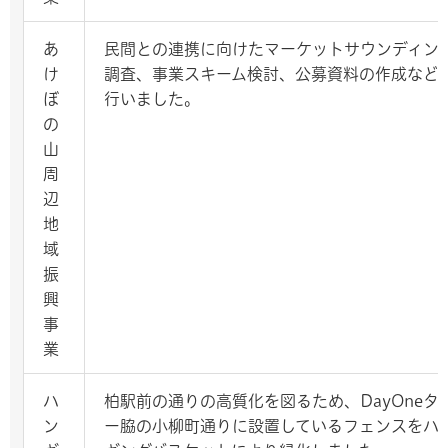
あ
民間との連携に向けたマーケットサウンディン
け
調査、事業スキーム検討、公募資料の作成など
ぼ
行いました。
の
山
周
辺
地
域
振
興
事
業
ハ
柏駅前の通りの高質化を図るため、DayOneタ
ン
ー脇の小柳町通りに設置しているフェンスをハ