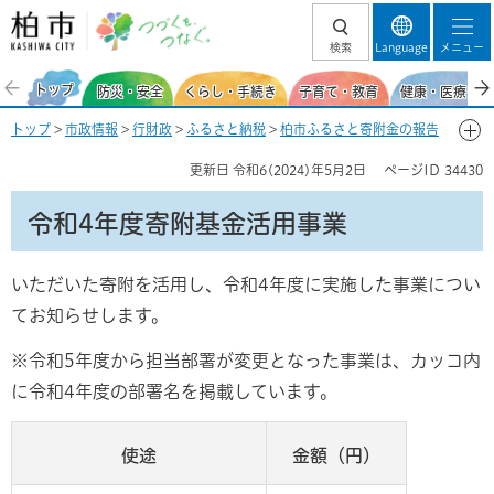
柏市 つづくを、
検索
Language
メニュー
つなぐ。
トップ
防災・安全
くらし・手続き
子育て・教育
健康・医療・福
トップ
>
市政情報
>
行財政
>
ふるさと納税
>
柏市ふるさと寄附金の報告
>
令和4年度
> 令和4年度寄附基金活用事業
更新日
令和6(2024)年5月2日
ページID
34430
令和4年度寄附基金活用事業
いただいた寄附を活用し、令和4年度に実施した事業につい
てお知らせします。
※令和5年度から担当部署が変更となった事業は、カッコ内
に令和4年度の部署名を掲載しています。
使途
金額（円）