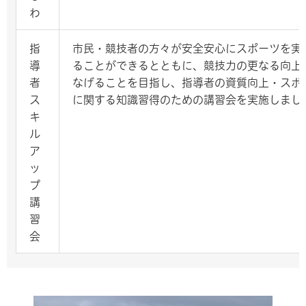
わ
指
市民・競技者の方々が安全安心にスポーツを実
導
ることができるとともに、競技力の更なる向上
者
なげることを目指し、指導者の資質向上・スポ
ス
に関する知識習得のための講習会を実施しまし
キ
ル
ア
ッ
プ
講
習
会