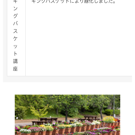
ギ
ギングバスケットにより緑化しました。
ン
グ
バ
ス
ケ
ッ
ト
講
座