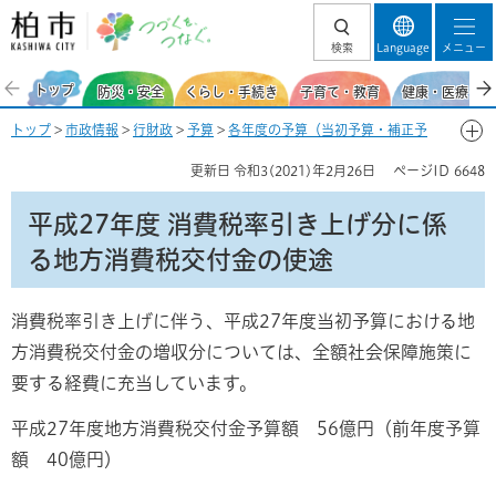
柏市 つづくを、
検索
Language
メニュー
つなぐ。
トップ
防災・安全
くらし・手続き
子育て・教育
健康・医療・福
トップ
>
市政情報
>
行財政
>
予算
>
各年度の予算（当初予算・補正予
算・予算編成方針など）
>
平成27年度の予算
> 平成27年度 消費税率引
更新日
令和3(2021)年2月26日
ページID
6648
き上げ分に係る地方消費税交付金の使途
平成27年度 消費税率引き上げ分に係
る地方消費税交付金の使途
消費税率引き上げに伴う、平成27年度当初予算における地
方消費税交付金の増収分については、全額社会保障施策に
要する経費に充当しています。
平成27年度地方消費税交付金予算額 56億円（前年度予算
額 40億円）