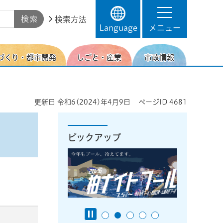
検索方法
Language
メニュー
づくり・都市開発
しごと・産業
市政情報
更新日
令和6(2024)年4月9日
ページID
4681
ピックアップ