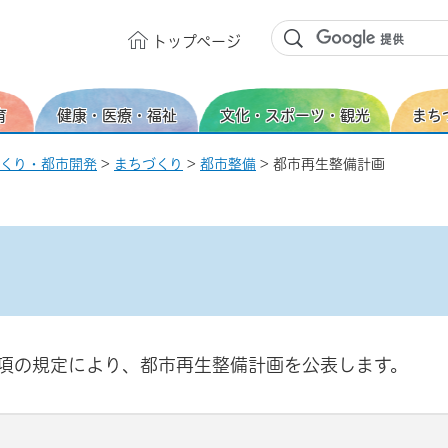
トップ
ページ
育
健康・医療・福祉
文化・スポーツ・観光
まち
くり・都市開発
>
まちづくり
>
都市整備
> 都市再生整備計画
9項の規定により、都市再生整備計画を公表します。