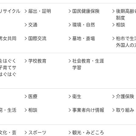
リサイクル
届出・証明
国民健康保険
後期高齢
制度
交通
環境・自然
相談
男女共同
国際交流
墓地・斎場
柏市で生
外国人の
をはぐく
学校教育
社会教育・生涯
子育てサ
学習
はぐはぐ
医療
衛生
介護保険
窮・生活
相談
事業者向け情報
取り組み
文化・芸
スポーツ
観光・みどころ