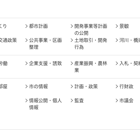
くり
都市計画
開発事業等計画
景観
の公開
交通政策
公共事業・区画
土地取引・開発
河川・橋
整理
行為
労働
企業支援・誘致
産業振興・農林
入札・契
業
部屋
市の情報
計画・政策
行財政
情報公開・個人
監査
市議会
情報