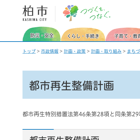
柏市 つづくを、つなぐ。
防災・安全
くらし・手続き
子育て・教
トップ
>
市政情報
>
計画・政策
>
計画・取り組み
>
まちづ
都市再生整備計画
都市再生特別措置法第46条第28項と同条第2