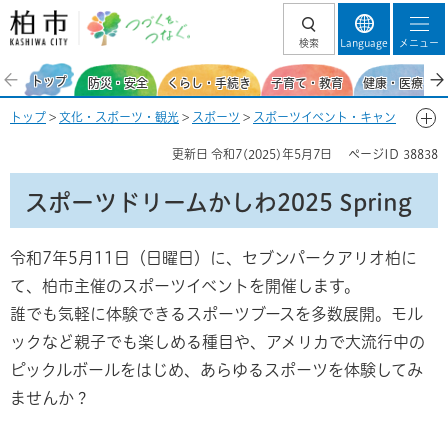
柏市 つづくを、
検索
Language
メニュー
つなぐ。
トップ
防災・安全
くらし・手続き
子育て・教育
健康・医療・福
トップ
>
文化・スポーツ・観光
>
スポーツ
>
スポーツイベント・キャン
ペーン
> スポーツドリームかしわ2025 Spring
更新日
令和7(2025)年5月7日
ページID
38838
スポーツドリームかしわ2025 Spring
令和7年5月11日（日曜日）に、セブンパークアリオ柏に
て、柏市主催のスポーツイベントを開催します。
誰でも気軽に体験できるスポーツブースを多数展開。モル
ックなど親子でも楽しめる種目や、アメリカで大流行中の
ピックルボールをはじめ、あらゆるスポーツを体験してみ
ませんか？