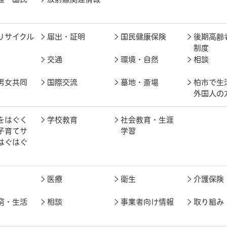
リサイクル
届出・証明
国民健康保険
後期高齢
制度
交通
環境・自然
相談
男女共同
国際交流
墓地・斎場
柏市で生
外国人の
をはぐく
学校教育
社会教育・生涯
子育てサ
学習
はぐはぐ
医療
衛生
介護保険
窮・生活
相談
事業者向け情報
取り組み