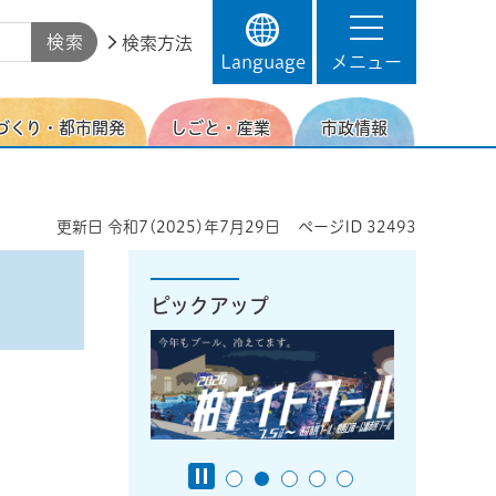
検索方法
Language
メニュー
づくり・都市開発
しごと・産業
市政情報
更新日
令和7(2025)年7月29日
ページID
32493
ピックアップ