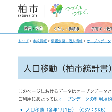
柏市 つづくを、つなぐ。
防災・安全
くらし・手続き
子育て・教
トップ
>
市政情報
>
情報公開・個人情報
>
オープンデータ
人口移動（柏市統計書
このページにおけるデータはオープンデータと
ご利用にあたっては
オープンデータの利用規約
人口移動（各年1月1日）（CSV：9KB）