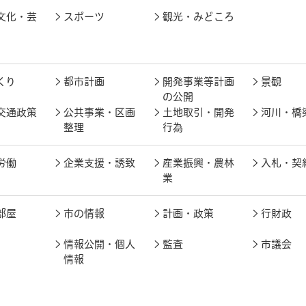
文化・芸
スポーツ
観光・みどころ
くり
都市計画
開発事業等計画
景観
の公開
交通政策
公共事業・区画
土地取引・開発
河川・橋
整理
行為
労働
企業支援・誘致
産業振興・農林
入札・契
業
部屋
市の情報
計画・政策
行財政
情報公開・個人
監査
市議会
情報