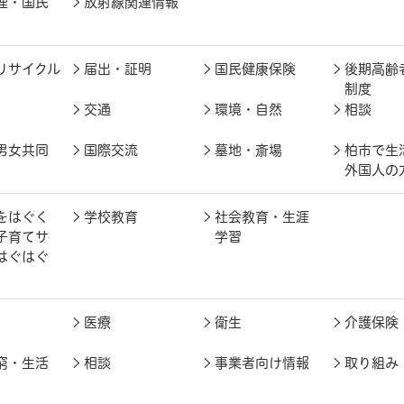
理・国民
放射線関連情報
リサイクル
届出・証明
国民健康保険
後期高齢
制度
交通
環境・自然
相談
男女共同
国際交流
墓地・斎場
柏市で生
外国人の
をはぐく
学校教育
社会教育・生涯
子育てサ
学習
はぐはぐ
医療
衛生
介護保険
窮・生活
相談
事業者向け情報
取り組み