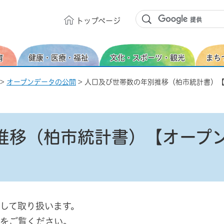
トップ
ページ
育
健康・医療・福祉
文化・スポーツ・観光
まち
>
オープンデータの公開
> 人口及び世帯数の年別推移（柏市統計書）
推移（柏市統計書）【オープ
して取り扱います。
をご覧ください。