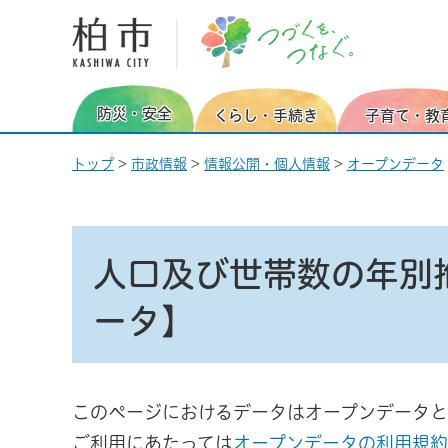
柏市 つづくを、つなぐ。
防災・安全
くらし・手続き
子育て・教
トップ
>
市政情報
>
情報公開・個人情報
>
オープンデータ
人口及び世帯数の年別
ータ】
このページにおけるデータはオープンデータと
ご利用にあたっては
オープンデータの利用規約