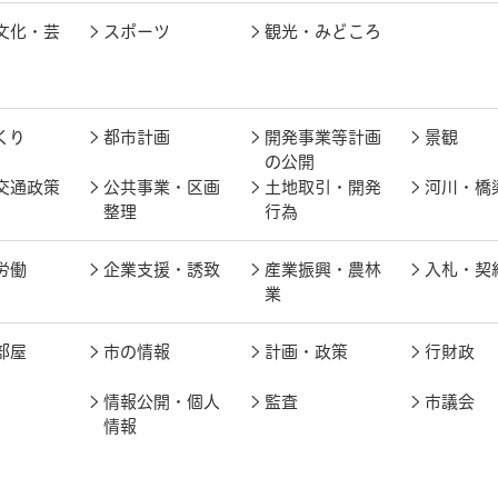
文化・芸
スポーツ
観光・みどころ
くり
都市計画
開発事業等計画
景観
の公開
交通政策
公共事業・区画
土地取引・開発
河川・橋
整理
行為
労働
企業支援・誘致
産業振興・農林
入札・契
業
部屋
市の情報
計画・政策
行財政
情報公開・個人
監査
市議会
情報