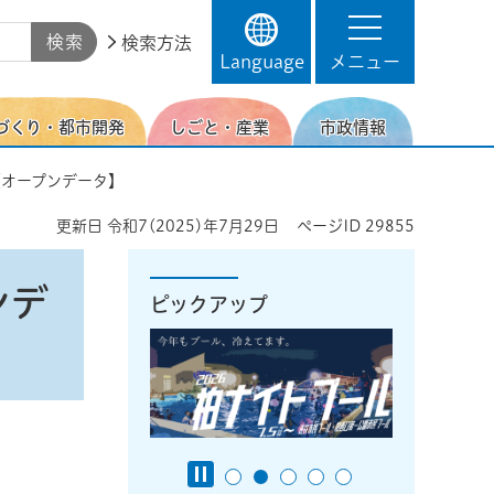
検索方法
Language
メニュー
づくり・都市開発
しごと・産業
市政情報
【オープンデータ】
更新日
令和7(2025)年7月29日
ページID
29855
ンデ
ピックアップ