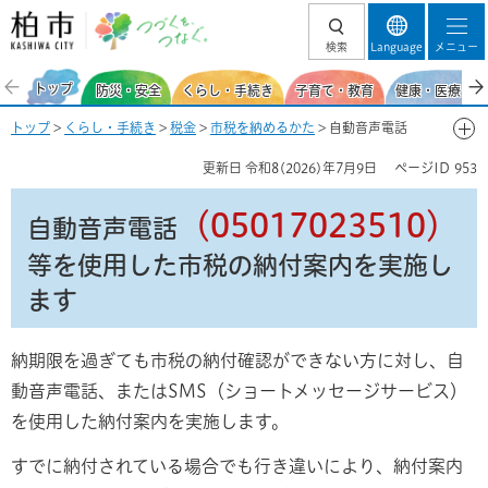
柏市 つづくを、
検索
Language
メニュー
つなぐ。
トップ
防災・安全
くらし・手続き
子育て・教育
健康・医療・福
トップ
>
くらし・手続き
>
税金
>
市税を納めるかた
> 自動音声電話
（05017023510）等を使用した市税の納付案内を実施します
更新日
令和8(2026)年7月9日
ページID
953
（05017023510）
自動音声電話
等を使用した市税の納付案内を実施し
ます
納期限を過ぎても市税の納付確認ができない方に対し、自
動音声電話、またはSMS（ショートメッセージサービス）
を使用した納付案内を実施します。
すでに納付されている場合でも行き違いにより、納付案内