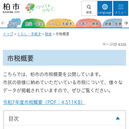
柏市 つづくを、
検索
Language
メニュー
つなぐ。
トップ
防災・安全
くらし・手続き
子育て・教育
健康・医療・福
トップ
>
くらし・手続き
>
税金
> 市税概要
ページID
4326
市税概要
こちらでは、柏市の市税概要を公開しています。
市民の皆様に納めていただいている市税について、様々な
データが掲載されていますので、ぜひご覧ください。
令和7年度市税概要（PDF：4,511KB）
目次