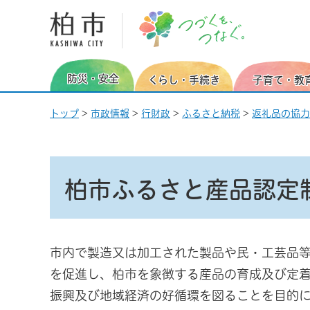
柏市 つづくを、つなぐ。
防災・安全
くらし・手続き
子育て・教
トップ
>
市政情報
>
行財政
>
ふるさと納税
>
返礼品の協力
柏市ふるさと産品認定
市内で製造又は加工された製品や民・工芸品等
を促進し、柏市を象徴する産品の育成及び定
振興及び地域経済の好循環を図ることを目的に