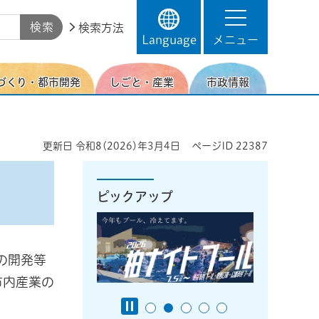
検索方法
Language
メニュー
づくり・都市開発
しごと・産業
市政情報
更新日
令和8(2026)年3月4日
ページID
22387
ピックアップ
の開発等
市内産業の