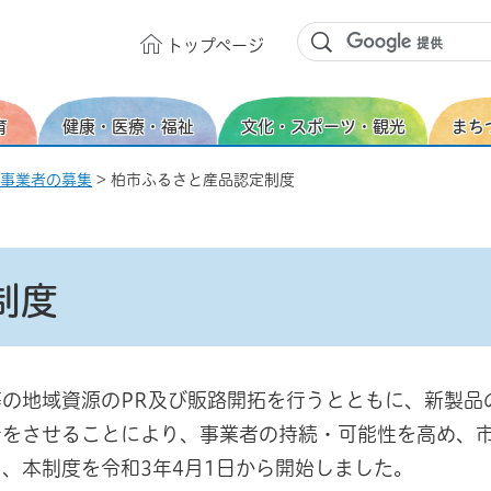
トップ
ページ
育
健康・医療・福祉
文化・スポーツ・観光
まち
事業者の募集
> 柏市ふるさと産品認定制度
制度
の地域資源のPR及び販路開拓を行うとともに、新製品
着をさせることにより、事業者の持続・可能性を高め、
、本制度を令和3年4月1日から開始しました。