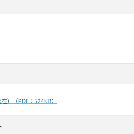
）（PDF：524KB）
ト