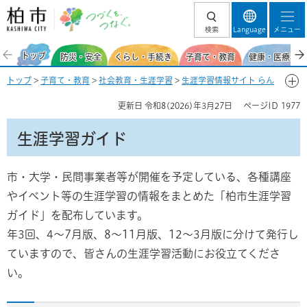
柏市 つづくを、
検索
Language
メニュー
つなぐ。
トップ
防災・安全
くらし・手続き
子育て・教育
健康・医療・福
トップ
>
子育て・教育
>
社会教育・生涯学習
>
生涯学習情報サイト らん
らんかしわ
> 生涯学習ガイド
更新日
令和8(2026)年3月27日
ページID
1977
生涯学習ガイド
市・大学・民間事業者等が開催を予定している、各種講座
やイベント等の生涯学習の情報をまとめた「柏市生涯学習
ガイド」を配布しています。
年3回、4～7月版、8～11月版、12～3月版に分けて発行し
ていますので、皆さんの生涯学習活動にお役立てくださ
い。