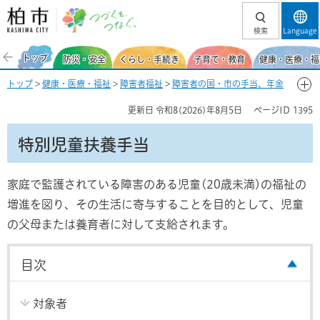
柏市 つづくを、
検索
Language
つなぐ。
トップ
防災・安全
くらし・手続き
子育て・教育
健康・医療・福
トップ
>
健康・医療・福祉
>
障害者福祉
>
障害者の国・市の手当、年金
> 特別児童扶養手当
更新日
令和8(2026)年8月5日
ページID
1395
特別児童扶養手当
家庭で監護されている障害のある児童(20歳未満)の福祉の
増進を図り、その生活に寄与することを目的として、児童
の父母または養育者に対して支給されます。
目次
対象者