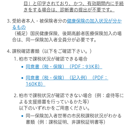
目」と印字されており、かつ、有効期間内に手続
きをする場合は、診断書の提出が不要です。
受給者本人・被保険者分の
健康保険の加入状況が分か
るもの
（補足）国民健康保険、後期高齢者医療保険加入の場
合は、同一保険加入者全員分が必要です。
課税確認書類（以下をご確認下さい。）
柏市で課税状況が確認できる場合
同意書（税・保険）（PDF：93KB）
同意書（税・保険）（記入例）（PDF：
160KB）
柏市で課税状況が確認できない場合（例：虐待等に
よる支援措置を行っているかた等）
以下のいずれかをご用意ください。
同一保険加入者世帯の市民税課税状況がわかる
書類（例：課税証明、非課税証明書等）