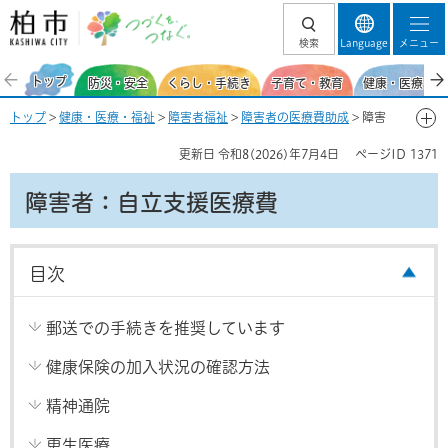
柏市 つづくを、
検索
Language
メニュー
つなぐ。
トップ
防災・安全
くらし・手続き
子育て・教育
健康・医療・福
トップ
>
健康・医療・福祉
>
障害者福祉
>
障害者の医療費助成
> 障害
者：自立支援医療費
更新日
令和8(2026)年7月4日
ページID
1371
障害者：自立支援医療費
目次
郵送での手続きを推奨しています
健康保険の加入状況の確認方法
精神通院
更生医療