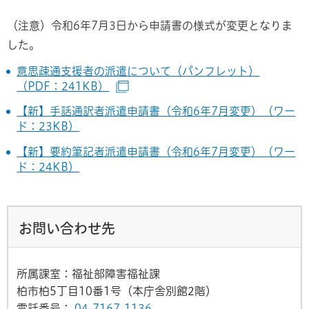
（注意）令和6年7月3日から申請書の様式が変更となりま
した。
意思疎通支援者の派遣について（パンフレット）
（PDF：241KB）
（別ウインドウで開きます）
【新】手話通訳者派遣申請書（令和6年7月変更）（ワー
ド：23KB）
【新】要約筆記者派遣申請書（令和6年7月変更）（ワー
ド：24KB）
お問い合わせ先
所属課室：福祉部障害福祉課
柏市柏5丁目10番1号（本庁舎別館2階）
電話番号：
04-7167-1136