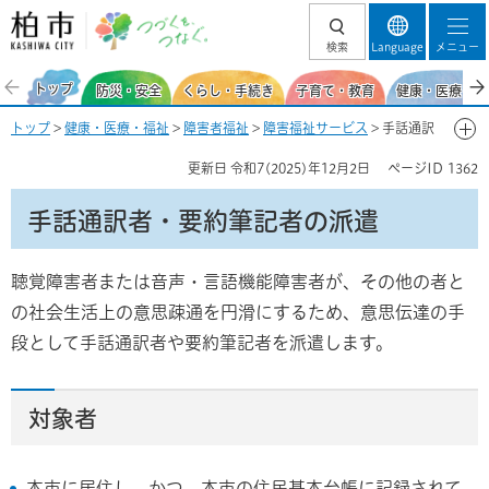
柏市 つづくを、
検索
Language
メニュー
つなぐ。
トップ
防災・安全
くらし・手続き
子育て・教育
健康・医療・福
トップ
>
健康・医療・福祉
>
障害者福祉
>
障害福祉サービス
> 手話通訳
者・要約筆記者の派遣
更新日
令和7(2025)年12月2日
ページID
1362
手話通訳者・要約筆記者の派遣
聴覚障害者または音声・言語機能障害者が、その他の者と
の社会生活上の意思疎通を円滑にするため、意思伝達の手
段として手話通訳者や要約筆記者を派遣します。
対象者
本市に居住し、かつ、本市の住民基本台帳に記録されて