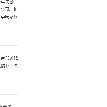
丘中央公
物公園、柏
四季庚塚緑
、南部近隣
近隣センタ