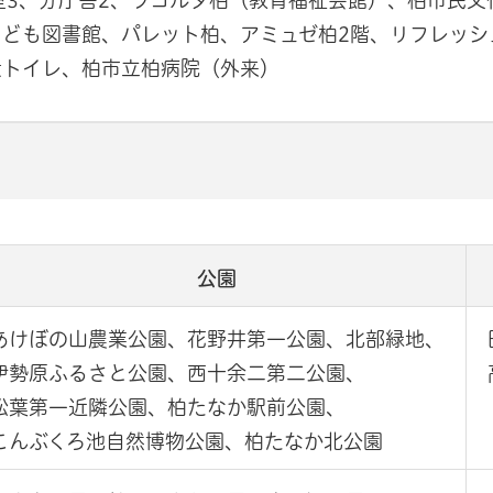
室3、分庁舎2、ラコルタ柏（教育福祉会館）、柏市民文
ども図書館、パレット柏、アミュゼ柏2階、リフレッシ
衆トイレ、柏市立柏病院（外来）
公園
あけぼの山農業公園、花野井第一公園、北部緑地、
伊勢原ふるさと公園、西十余二第二公園、
松葉第一近隣公園、柏たなか駅前公園、
こんぶくろ池自然博物公園、柏たなか北公園