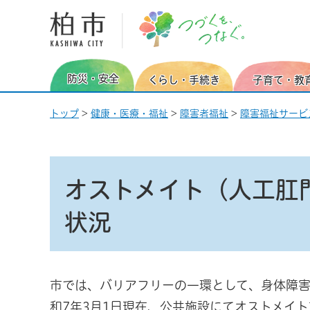
柏市 つづくを、つなぐ。
防災・安全
くらし・手続き
子育て・教
トップ
>
健康・医療・福祉
>
障害者福祉
>
障害福祉サービ
オストメイト（人工肛
状況
市では、バリアフリーの一環として、身体障害
和7年3月1日現在、公共施設にてオストメイ