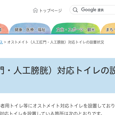
トップ
ページ
育
健康・医療・福祉
文化・スポーツ・観光
まち
ス
> オストメイト（人工肛門・人工膀胱）対応トイレの設置状況
門・人工膀胱）対応トイレの
者用トイレ等にオストメイト対応トイレを設置しており
ト対応トイレを設置している箇所は次のとおりです。