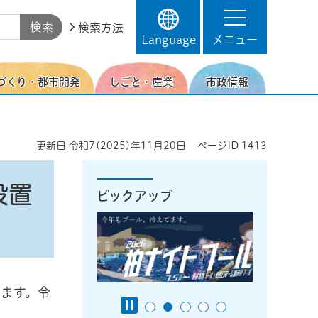
検索方法
Language
メニュー
づくり・都市開発
しごと・産業
市政情報
更新日
令和7(2025)年11月20日
ページID
1413
設置
ピックアップ
ます。令