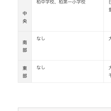
柏中学校、柏第一小学校
中
央
なし
南
部
なし
東
部