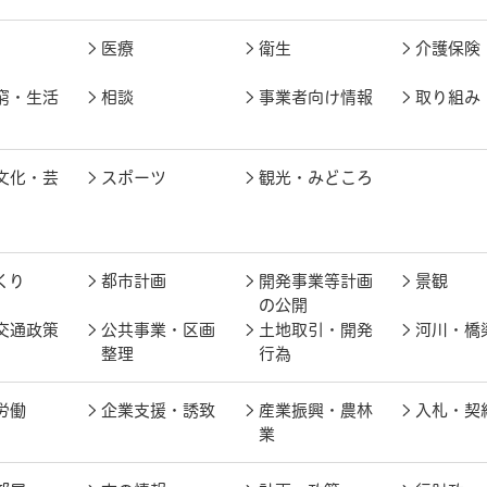
医療
衛生
介護保険
窮・生活
相談
事業者向け情報
取り組み
文化・芸
スポーツ
観光・みどころ
くり
都市計画
開発事業等計画
景観
の公開
交通政策
公共事業・区画
土地取引・開発
河川・橋
整理
行為
労働
企業支援・誘致
産業振興・農林
入札・契
業