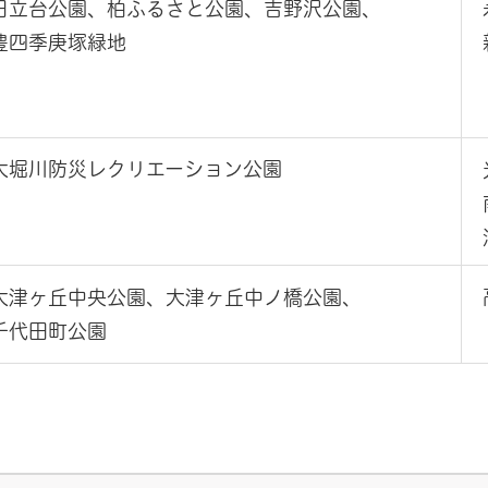
日立台公園、柏ふるさと公園、吉野沢公園、
豊四季庚塚緑地
大堀川防災レクリエーション公園
大津ヶ丘中央公園、大津ヶ丘中ノ橋公園、
千代田町公園