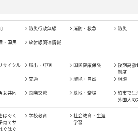
知
防災行政無線
消防・救急
防災
理・国民
放射線関連情報
リサイクル
届出・証明
国民健康保険
後期高齢
制度
交通
環境・自然
相談
男女共同
国際交流
墓地・斎場
柏市で生
外国人の
をはぐく
学校教育
社会教育・生涯
子育てサ
学習
はぐはぐ