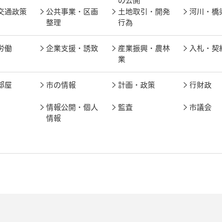
の公開
交通政策
公共事業・区画
土地取引・開発
河川・橋
整理
行為
労働
企業支援・誘致
産業振興・農林
入札・契
業
部屋
市の情報
計画・政策
行財政
情報公開・個人
監査
市議会
情報