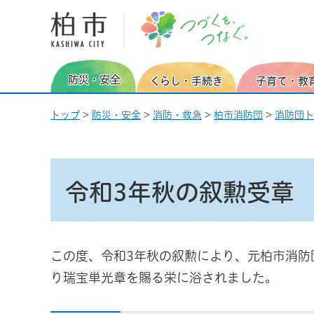
柏市 つづくを、つなぐ。
防災・安全
くらし・手続き
子育て・教
トップ
>
防災・安全
>
消防・救急
>
柏市消防団
>
消防団ト
令和3年秋の叙勲受章
この度、令和3年秋の叙勲により、元柏市消防
り瑞宝単光章を賜る栄に浴されました。