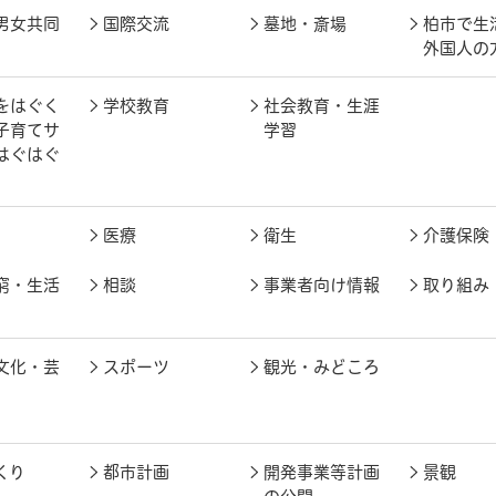
男女共同
国際交流
墓地・斎場
柏市で生
外国人の
をはぐく
学校教育
社会教育・生涯
子育てサ
学習
はぐはぐ
医療
衛生
介護保険
窮・生活
相談
事業者向け情報
取り組み
文化・芸
スポーツ
観光・みどころ
くり
都市計画
開発事業等計画
景観