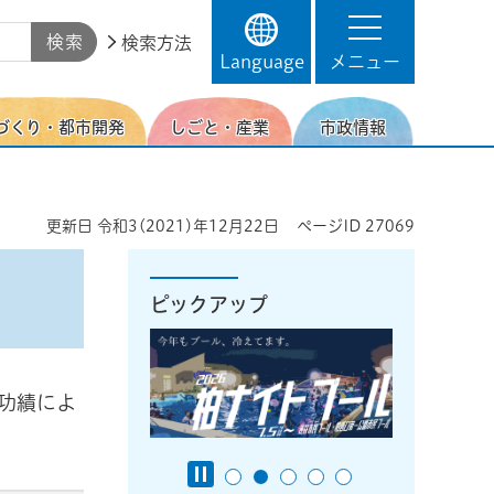
検索方法
Language
メニュー
づくり・都市開発
しごと・産業
市政情報
更新日
令和3(2021)年12月22日
ページID
27069
ピックアップ
功績によ