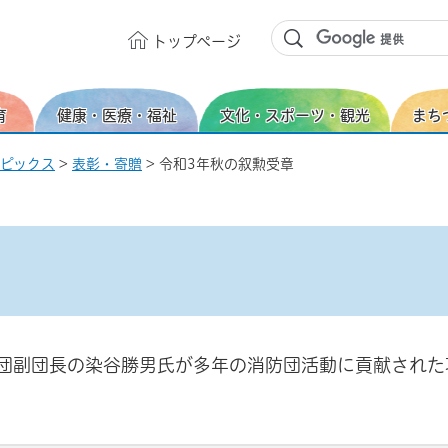
トップ
ページ
育
健康・医療・福祉
文化・スポーツ・観光
まち
ピックス
>
表彰・寄贈
> 令和3年秋の叙勲受章
団副団長の染谷勝男氏が多年の消防団活動に貢献された