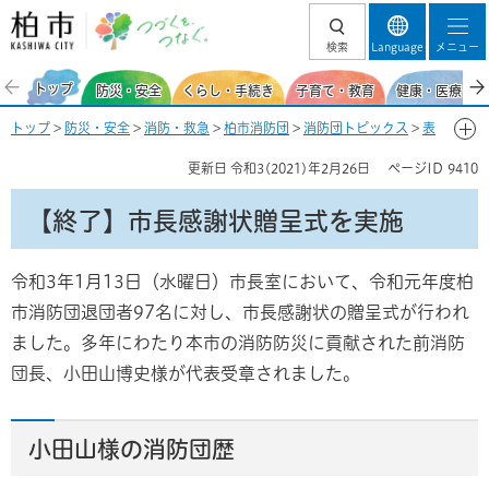
柏市 つづくを、
検索
Language
メニュー
つなぐ。
トップ
防災・安全
くらし・手続き
子育て・教育
健康・医療・福
トップ
>
防災・安全
>
消防・救急
>
柏市消防団
>
消防団トピックス
>
表
彰・寄贈
> 【終了】市長感謝状贈呈式を実施
更新日
令和3(2021)年2月26日
ページID
9410
【終了】市長感謝状贈呈式を実施
令和3年1月13日（水曜日）市長室において、令和元年度柏
市消防団退団者97名に対し、市長感謝状の贈呈式が行われ
ました。多年にわたり本市の消防防災に貢献された前消防
団長、小田山博史様が代表受章されました。
小田山様の消防団歴