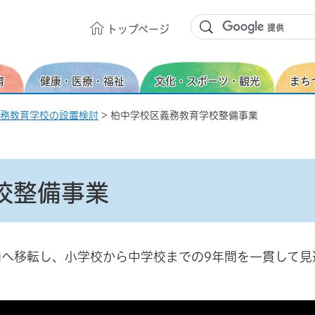
トップ
ページ
育
健康・医療・福祉
文化・スポーツ・観光
まち
務教育学校の設置検討
> 柏中学校区義務教育学校整備事業
校整備事業
へ移転し、小学校から中学校までの9年間を一貫して見