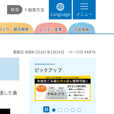
検索方法
Language
メニュー
づくり・都市開発
しごと・産業
市政情報
更新日
令和8(2026)年2月24日
ページID
44876
ピックアップ
通した義