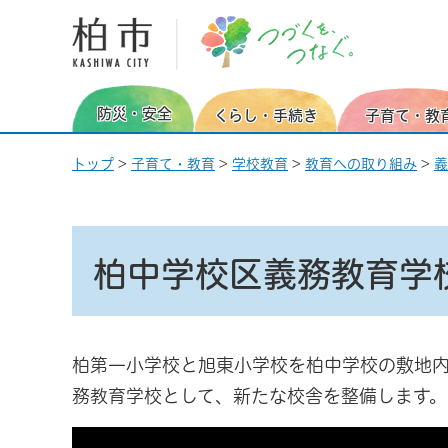
柏市 つづくを、つなぐ。
防災・安全
くらし・手続き
子育て・教
トップ
>
子育て・教育
>
学校教育
>
教育への取り組み
>
義
柏中学校区義務教育学
柏第一小学校と旭東小学校を柏中学校の敷地内
務教育学校として、新たな校舎を整備します。