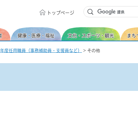
トップ
ページ
育
健康・医療・福祉
文化・スポーツ・観光
まち
年度任用職員（事務補助員・支援員など）
> その他