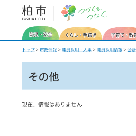
柏市 つづくを、つなぐ。
防災・安全
くらし・手続き
子育て・教
トップ
>
市政情報
>
職員採用・人事
>
職員採用情報
>
会計
その他
現在、情報はありません