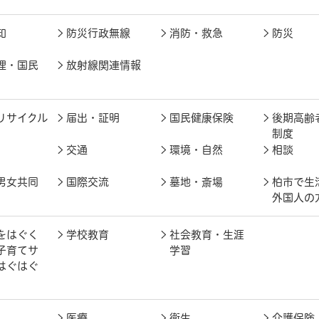
知
防災行政無線
消防・救急
防災
理・国民
放射線関連情報
リサイクル
届出・証明
国民健康保険
後期高齢
制度
交通
環境・自然
相談
男女共同
国際交流
墓地・斎場
柏市で生
外国人の
をはぐく
学校教育
社会教育・生涯
子育てサ
学習
はぐはぐ
医療
衛生
介護保険