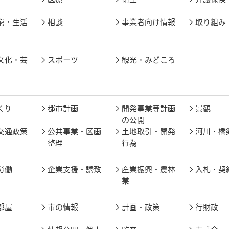
窮・生活
相談
事業者向け情報
取り組み
文化・芸
スポーツ
観光・みどころ
くり
都市計画
開発事業等計画
景観
の公開
交通政策
公共事業・区画
土地取引・開発
河川・橋
整理
行為
労働
企業支援・誘致
産業振興・農林
入札・契
業
部屋
市の情報
計画・政策
行財政