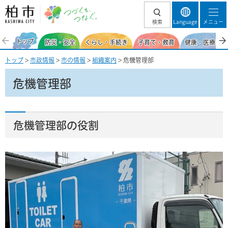
柏市 つづくを、
検索
Language
メニュー
つなぐ。
トップ
防災・安全
くらし・手続き
子育て・教育
健康・医療・福
トップ
>
市政情報
>
市の情報
>
組織案内
> 危機管理部
危機管理部
危機管理部の役割