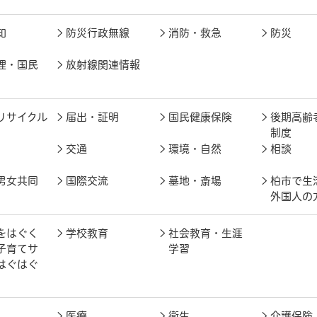
知
防災行政無線
消防・救急
防災
理・国民
放射線関連情報
リサイクル
届出・証明
国民健康保険
後期高齢
制度
交通
環境・自然
相談
男女共同
国際交流
墓地・斎場
柏市で生
外国人の
をはぐく
学校教育
社会教育・生涯
子育てサ
学習
はぐはぐ
医療
衛生
介護保険