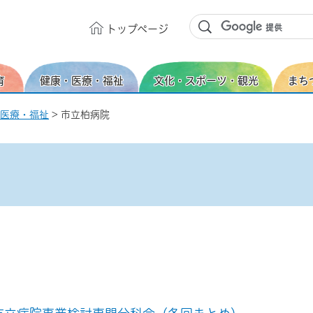
トップ
ページ
育
健康・医療・福祉
文化・スポーツ・観光
まち
医療・福祉
> 市立柏病院