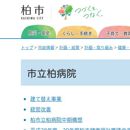
柏市 つづくを、つなぐ。
防災・安全
くらし・手続き
子育て・教
トップ
>
市政情報
>
計画・政策
>
計画・取り組み
>
健康・
市立柏病院
建て替え事業
経営改善
柏市立柏病院中期構想