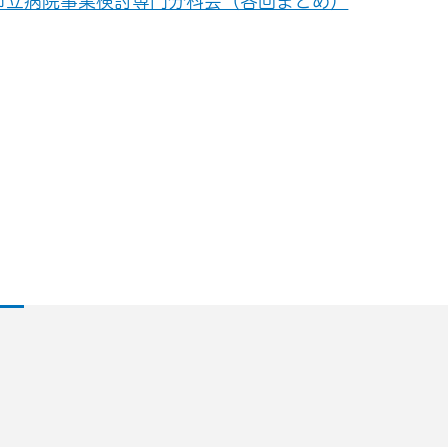
会市立病院事業検討専門分科会（各回まとめ）