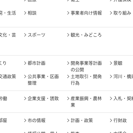
窮・生活
相談
事業者向け情報
取り組み
文化・芸
スポーツ
観光・みどころ
くり
都市計画
開発事業等計画
景観
の公開
交通政策
公共事業・区画
土地取引・開発
河川・橋
整理
行為
労働
企業支援・誘致
産業振興・農林
入札・契
業
部屋
市の情報
計画・政策
行財政