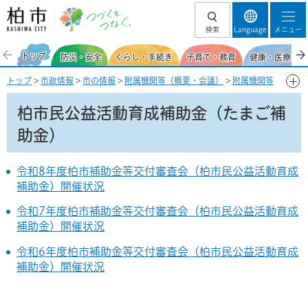
柏市 つづくを、
検索
Language
メニュー
つなぐ。
トップ
防災・安全
くらし・手続き
子育て・教育
健康・医療・福
トップ
>
市政情報
>
市の情報
>
附属機関等（概要・会議）
>
附属機関等
の会議録・開催状況
>
補助金等の交付金
> 柏市民公益活動育成補助金
（たまご補助金）
柏市民公益活動育成補助金（たまご補
助金）
令和8年度柏市補助金等交付審査会（柏市民公益活動育成
補助金）開催状況
令和7年度柏市補助金等交付審査会（柏市民公益活動育成
補助金）開催状況
令和6年度柏市補助金等交付審査会（柏市民公益活動育成
補助金）開催状況